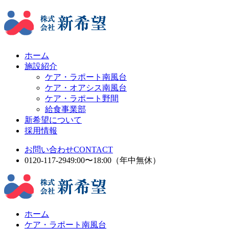
ホーム
施設紹介
ケア・ラポート南風台
ケア・オアシス南風台
ケア・ラポート野間
給食事業部
新希望について
採用情報
お問い合わせ
CONTACT
0120-117-294
9:00〜18:00（年中無休）
ホーム
ケア・ラポート南風台