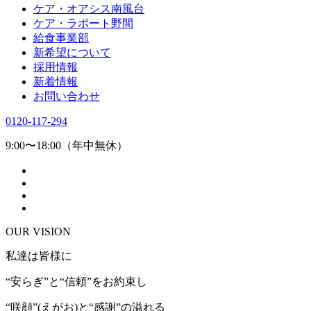
ケア・オアシス南風台
ケア・ラポート野間
給食事業部
新希望について
採用情報
新着情報
お問い合わせ
0120-117-294
9:00〜18:00（年中無休）
OUR VISION
私達は皆様に
“安らぎ”と“信頼”をお約束し
“咲顔”(えがお)と“感謝”の溢れる