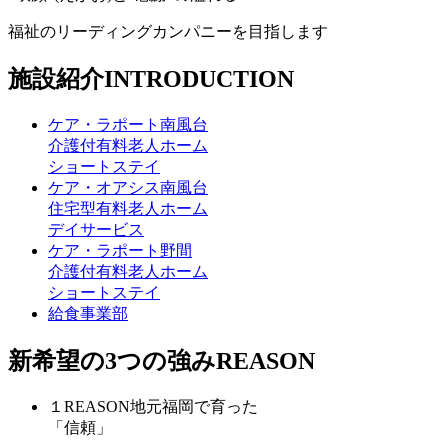
福祉のリーディングカンパニーを目指します
施設紹介
INTRODUCTION
ケア・ラポート南風台
介護付有料老人ホーム
ショートステイ
ケア・オアシス南風台
住宅型有料老人ホーム
デイサービス
ケア・ラポート野間
介護付有料老人ホーム
ショートステイ
給食事業部
新希望の
3つの強み
REASON
１
REASON
地元福岡で育った
「信頼」