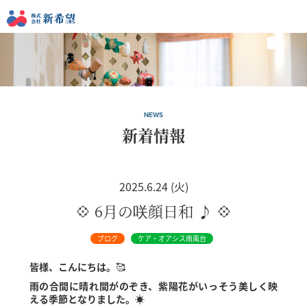
NEWS
新着情報
2025.6.24 (火)
💠 6月の咲顔日和 ♪ 💠
ブログ
ケア・オアシス南風台
皆様、こんにちは。
🥰
雨の合間に晴れ間がのぞき、紫陽花がいっそう美しく映
える季節となりました。
☀️