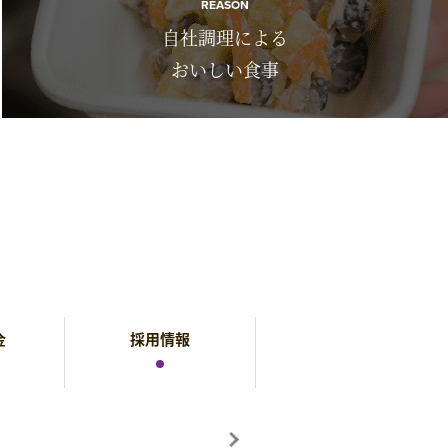
REASON
自社調理による
おいしい食事
金
採用情報