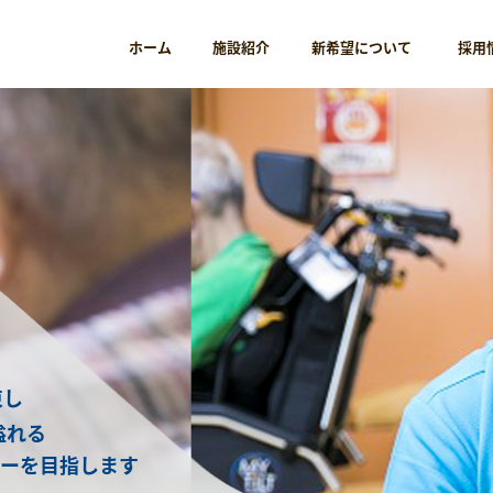
ホーム
施設紹介
新希望について
採用
ケア・オアシス南風台
ケア・ラポート野間
束し
溢れる
ニーを目指します