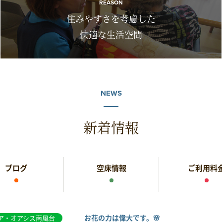
REASON
住みやすさを考慮した
快適な生活空間
NEWS
新着情報
ブログ
空床情報
ご利用料
お花の力は偉大です。🌸
ア・オアシス南風台