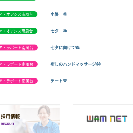
小暑 🌞
ア・オアシス南風台
七夕 🎋
ア・オアシス南風台
七夕に向けて🎋
ア・ラポート南風台
癒しのハンドマッサージ👐
ア・ラポート南風台
デート💛
ア・ラポート南風台
採用情報
RECRUIT