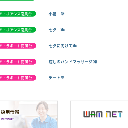
小暑 🌞
ア・オアシス南風台
七夕 🎋
ア・オアシス南風台
七夕に向けて🎋
ア・ラポート南風台
癒しのハンドマッサージ👐
ア・ラポート南風台
デート💛
ア・ラポート南風台
採用情報
RECRUIT