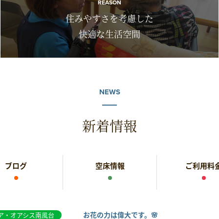
REASON
住みやすさを考慮した
快適な生活空間
NEWS
新着情報
ブログ
空床情報
ご利用料
お花の力は偉大です。🌸
ア・オアシス南風台