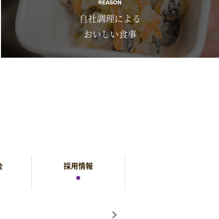
REASON
自社調理による
おいしい食事
金
採用情報