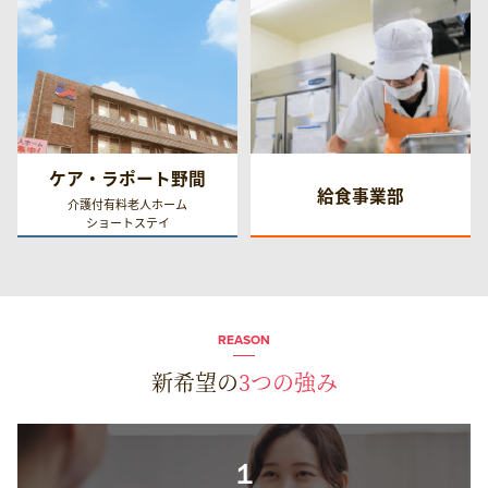
ケア・ラポート野間
給食事業部
介護付有料老人ホーム
ショートステイ
REASON
新希望の
3つの強み
１